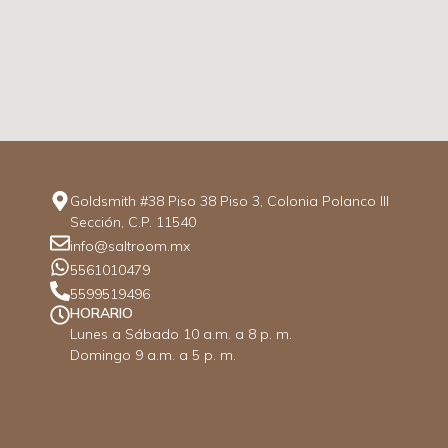
Goldsmith #38 Piso 38 Piso 3, Colonia Polanco III
Sección, C.P. 11540
info@saltroom.mx
5561010479
5599519496
HORARIO
Lunes a Sábado 10 a.m. a 8 p. m.
Domingo 9 a.m. a 5 p. m.