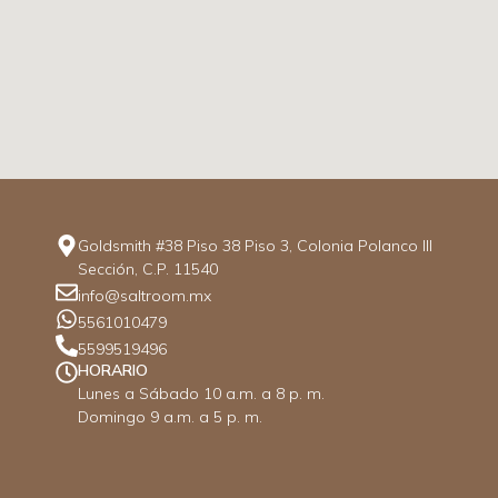
Goldsmith #38 Piso 38 Piso 3, Colonia Polanco III
Sección, C.P. 11540
info@saltroom.mx
5561010479
5599519496
HORARIO
Lunes a Sábado 10 a.m. a 8 p. m.
Domingo 9 a.m. a 5 p. m.